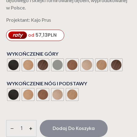
dębowego i sklejki fornirowanej dębem, wyprodukowanej
w Polsce.
Projektant: Kajo Prus
raty
57,13
PLN
od
WYKOŃCZENIE GÓRY
WYKOŃCZENIE NÓG I PODSTAWY
Dodaj Do Koszyka