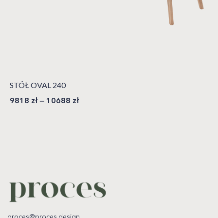
STÓŁ OVAL 240
9818
zł
–
10688
zł
proces@proces.design