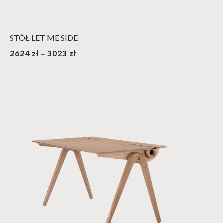
STÓŁ LET ME SIDE
2624
zł
–
3023
zł