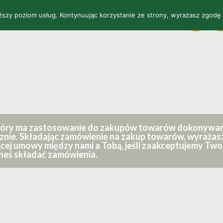
yższy poziom usług. Kontynuując korzystanie ze strony, wyrażasz zgodę
SKLEP
O NAS
KONTAKT
WYKOŃCZENIA
EU
P
tóry ma zastosowanie do zakupów towarów dokonywanyc
cznie. Składając zamówienie na zakup towarów, wyrażas
ej umowy między nami a Tobą, jeśli zaakceptujemy Twoje
eneś składać zamówienia.