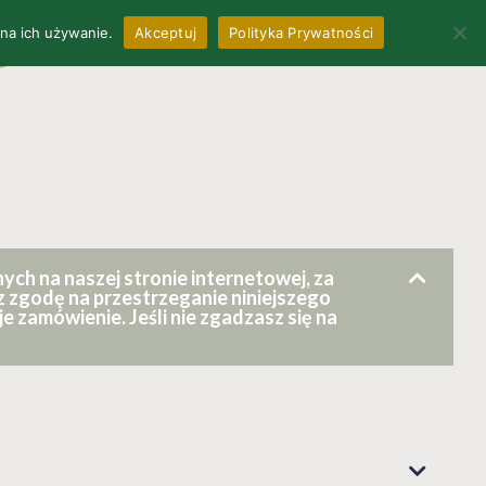
 na ich używanie.
Akceptuj
Polityka Prywatności
0
L
OFFICE & CONTRACTS
h na naszej stronie internetowej, za
z zgodę na przestrzeganie niniejszego
 zamówienie. Jeśli nie zgadzasz się na