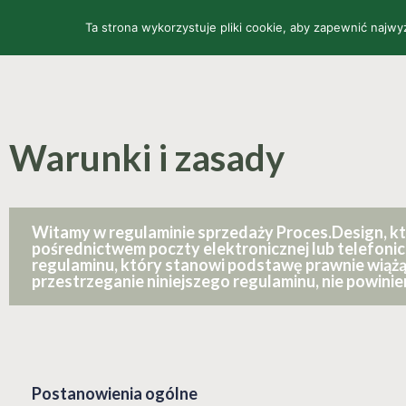
Ta strona wykorzystuje pliki cookie, aby zapewnić najw
STRONA GŁÓWNA
Warunki i zasady
Witamy w regulaminie sprzedaży Proces.Design, k
pośrednictwem poczty elektronicznej lub telefoni
regulaminu, który stanowi podstawę prawnie wiążąc
przestrzeganie niniejszego regulaminu, nie powini
Postanowienia ogólne