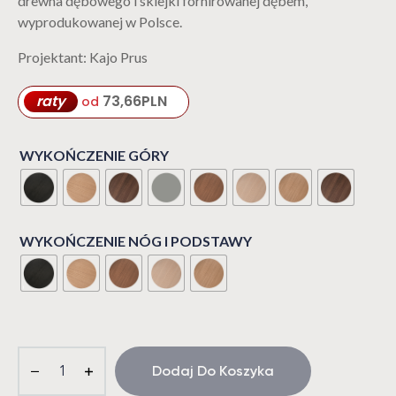
drewna dębowego i sklejki fornirowanej dębem,
wyprodukowanej w Polsce.
Projektant: Kajo Prus
raty
73,66
PLN
od
WYKOŃCZENIE GÓRY
WYKOŃCZENIE NÓG I PODSTAWY
Dodaj Do Koszyka