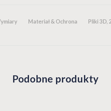
ymiary
Materiał & Ochrona
Pliki 3D,
Podobne produkty