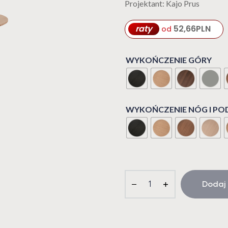
Projektant: Kajo Prus
raty
52,66
PLN
od
WYKOŃCZENIE GÓRY
WYKOŃCZENIE NÓG I P
Dodaj