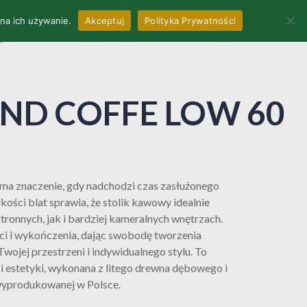
 na ich używanie.
Akceptuj
Polityka Prywatności
0
L
OFFICE & CONTRACTS
UND COFFE LOW 60
 ma znaczenie, gdy nadchodzi czas zasłużonego
kości blat sprawia, że ​​stolik kawowy idealnie
tronnych, jak i bardziej kameralnych wnętrzach.
ci i wykończenia, dając swobodę tworzenia
ojej przestrzeni i indywidualnego stylu. To
 i estetyki, wykonana z litego drewna dębowego i
 wyprodukowanej w Polsce.