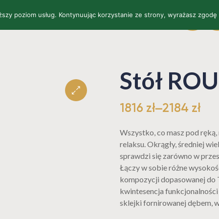
yższy poziom usług. Kontynuując korzystanie ze strony, wyrażasz zgodę
SKLEP
O NAS
KONTAKT
WYKOŃCZENIA
EU
P
Stół RO
1816
zł
–
2184
zł
🔍
Wszystko, co masz pod ręką,
relaksu. Okrągły, średniej wiel
sprawdzi się zarówno w przes
Łączy w sobie różne wysokoś
kompozycji dopasowanej do Tw
kwintesencja funkcjonalności
sklejki fornirowanej dębem,