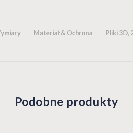
ymiary
Materiał & Ochrona
Pliki 3D,
Podobne produkty