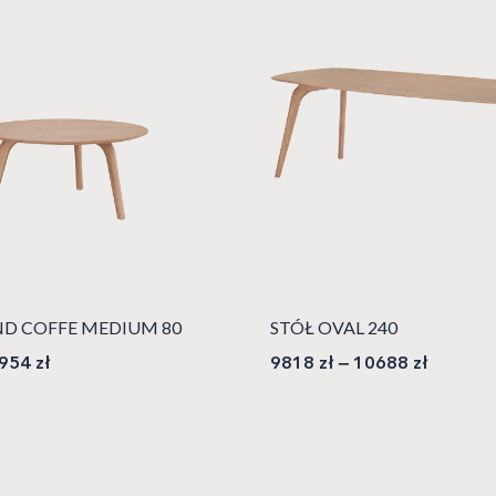
D COFFE MEDIUM 80
STÓŁ OVAL 240
954
zł
9818
zł
–
10688
zł