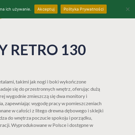
 na ich używanie.
Akceptuj
Polityka Prywatności
0
L
OFFICE & CONTRACTS
MY RETRO 130
etalami, takimi jak nogi i boki wykończone
nadaje się do przestronnych wnętrz, oferując dużą
rej wygodnie zmieszczą się dwa monitory i
ia, zapewniając wygodę pracy w pomieszczeniach
nane w całości z litego drewna dębowego i sklejki
za do wnętrza poczucie spokoju i porządku,
ntracji. Wyprodukowane w Polsce i dostępne w