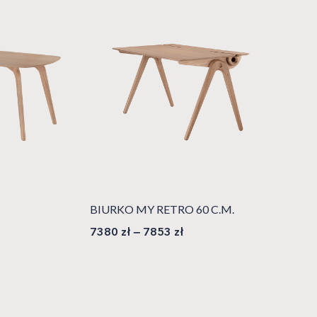
BIURKO MY RETRO 60 C.M.
7380
zł
–
7853
zł