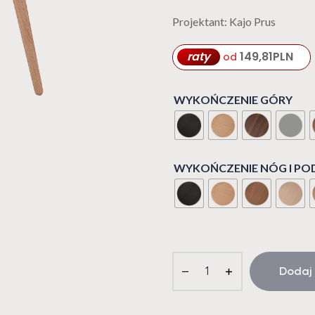
Projektant: Kajo Prus
raty
149,81
PLN
od
WYKOŃCZENIE GÓRY
WYKOŃCZENIE NÓG I P
Dodaj