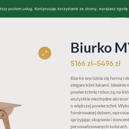
yższy poziom usług. Kontynuując korzystanie ze strony, wyrażasz zgodę
SKLEP
O NAS
KONTAKT
WYKOŃCZENIA
EU
P
Biurko 
5166
zł
–
5496
zł
🔍
Biurko wyróżnia się formą i d
eleganckimi łukami. Idealnie 
powierzchnię roboczą, na któ
wszystkie niezbędne akcesor
o większej powierzchni. Wyko
fornirowanej dębem, wprowad
sprzyjając skupieniu i konce
personalizowanych kolorach.